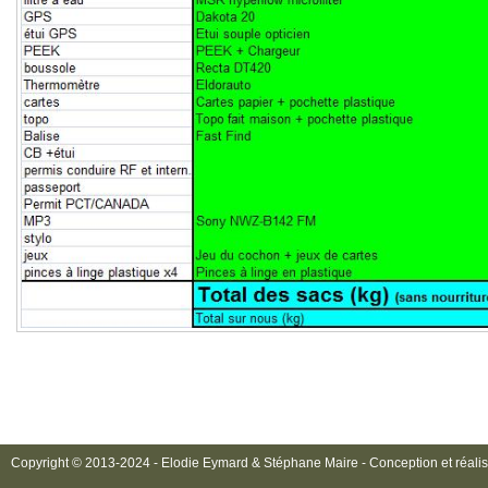
Copyright © 2013-2024 - Elodie Eymard & Stéphane Maire - Conception et réalis