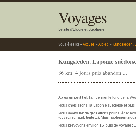
Voyages
Le site d'Elodie et Stéphane
Vous êtes ici
»
Accueil
»
A pied
»
Kungsleden, L
Kungsleden, Laponie suèdoise
86 km, 4 jours puis abandon ...
Après un petit trek l'an dernier le long de la
Nous choisissons la Laponie suèdoise et plus pa
Nous avons fait de gros efforts pour alléger 
(duvet, réchaud, tente ...). Mais l'isolement no
Nous prevoyons environ 15 jours de voyage : 11 