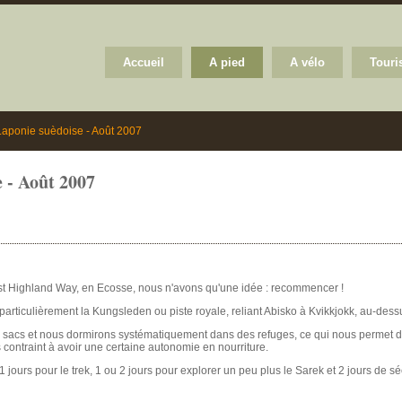
Accueil
A pied
A vélo
Tour
aponie suèdoise - Août 2007
 - Août 2007
 West Highland Way, en Ecosse, nous n'avons qu'une idée : recommencer !
rticulièrement la Kungsleden ou piste royale, reliant Abisko à Kvikkjokk, au-dessu
nos sacs et nous dormirons systématiquement dans des refuges, ce qui nous permet 
us contraint à avoir une certaine autonomie en nourriture.
jours pour le trek, 1 ou 2 jours pour explorer un peu plus le Sarek et 2 jours de s