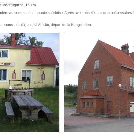
jaure-stugorna, 15 km
inière au coeur de la Laponie suèdoise. Après avoir acheté les cartes nécessaires à 
renons le train jusqu'à Abisko, départ de la Kungsleden.