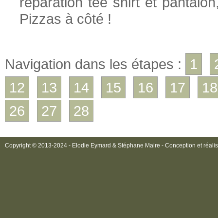
réparation tee shirt et pantal
Pizzas à côté !
Navigation dans les étapes :
1
12
13
14
15
16
17
18
26
27
28
Copyright © 2013-2024 - Elodie Eymard & Stéphane Maire - Conception et réalis