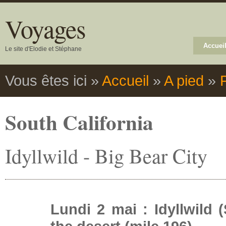
Voyages
Accuei
Le site d'Elodie et Stéphane
Vous êtes ici
»
Accueil
»
A pied
»
South California
Idyllwild - Big Bear City
Lundi 2 mai : Idyllwild 