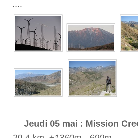
....
Jeudi 05 mai : Mission Cre
29,4 km, +1360m, -600m