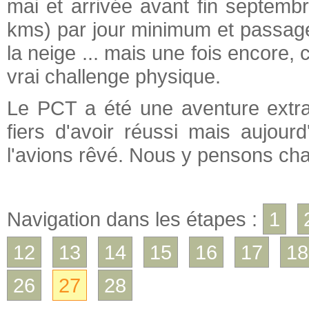
mai et arrivée avant fin septembr
kms) par jour minimum et passage 
la neige ... mais une fois encore,
vrai challenge physique.
Le PCT a été une aventure extra
fiers d'avoir réussi mais aujour
l'avions rêvé. Nous y pensons cha
Navigation dans les étapes :
1
12
13
14
15
16
17
18
26
27
28