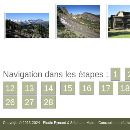
Navigation dans les étapes :
1
12
13
14
15
16
17
18
26
27
28
Copyright © 2013-2024 - Elodie Eymard & Stéphane Maire - Conception et réalis