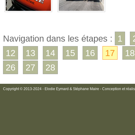
Navigation dans les étapes :
1
12
13
14
15
16
17
18
26
27
28
Copyright © 2013-2024 - Elodie Eymard & Stéphane Maire - Conception et réalis