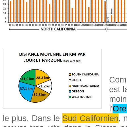
Comm
est 
moin
l'
Ore
le plus. Dans le
Sud Californien
, 