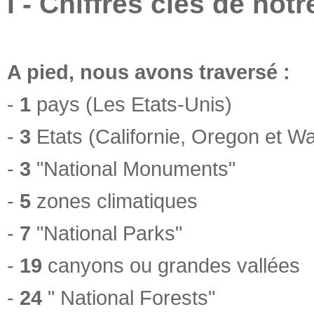
I - Chiffres clés de not
A pied, nous avons traversé :
-
1
pays (Les Etats-Unis)
-
3
Etats (Californie, Oregon et W
-
3
"National Monuments"
-
5
zones climatiques
-
7
"National Parks"
-
19
canyons ou grandes vallées
-
24
" National Forests"