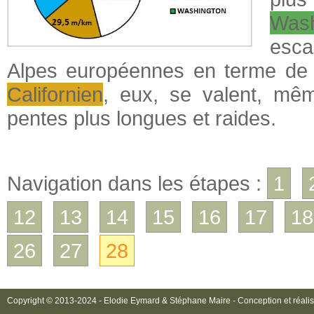
Wash
esca
Alpes européennes en terme de 
Californien
, eux, se valent, mêm
pentes plus longues et raides.
Navigation dans les étapes :
1
12
13
14
15
16
17
18
26
27
28
Copyright © 2013-2024 - Elodie Eymard & Stéphane Maire - Conception et réalis