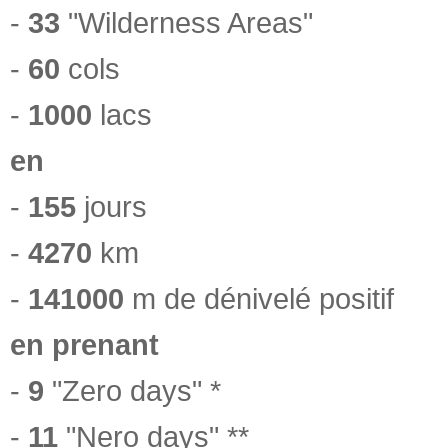
-
33
"Wilderness Areas"
-
60
cols
-
1000
lacs
en
-
155
jours
-
4270
km
-
141000
m de dénivelé positif
en prenant
-
9
"Zero days" *
-
11
"Nero days" **